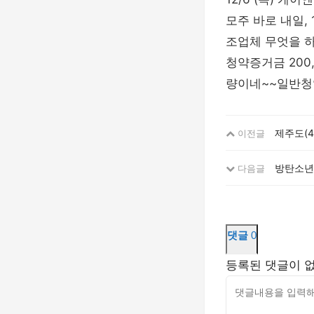
모주 바로 내일,
조업체 무엇을 하는
청약증거금 200
량이네~~일반청
제주도(4
이전글
방탄소년
다음글
댓글
0
등록된 댓글이 