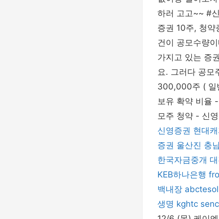
하러 고고~~ #신
증권 10주, 청
건이 공모수량이
가지고 있는 증권
요. 그러다 공모
300,000주 ( 
보유 확약 비율 -
모주 청약 - 신
신영증권
현대캐
증권
울산진
충
한국자금중개
대
KEB하나은행
fr
백내장
abctesol
생명
kghtc
senc
12/6 (목) 