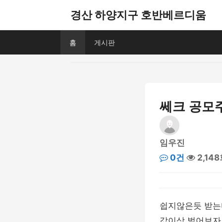
경산 하양지구 호반베르디움
홈
게시판
쎄크 공모주
임우진
0건
2,14
쉽지않은듯 받는
값이상 벌어보자