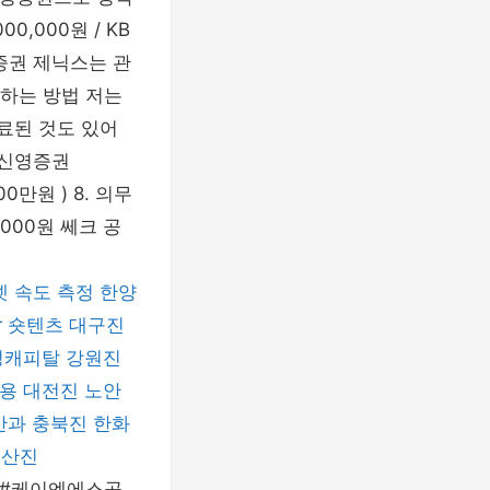
,000원 / KB
B증권 제닉스는 관
하는 방법 저는
료된 것도 있어
 신영증권
00만원 ) 8. 의무
,000원 쎄크 공
 속도 측정
한양
r
숏텐츠
대구진
성캐피탈
강원진
운용
대전진
노안
안과
충북진
한화
부산진
던 #케이엔에스공