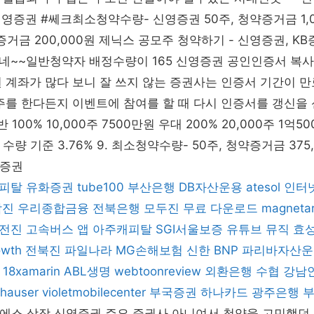
영증권 #쎄크최소청약수량- 신영증권 50주, 청약증거금 1,000
약증거금 200,000원 제닉스 공모주 청약하기 - 신영증권, K
네~~일반청약자 배정수량이 165 신영증권 공인인증서 복사
 계좌가 많다 보니 잘 쓰지 않는 증권사는 인증서 기간이 만
주를 한다든지 이벤트에 참여를 할 때 다시 인증서를 갱신을
일반 100% 10,000주 7500만원 우대 200% 20,000주 1억50
 수량 기준 3.76% 9. 최소청약수량- 50주, 청약증거금 375
영증권
피탈
유화증권
tube100
부산은행
DB자산운용
atesol
인터넷
남진
우리종합금융
전북은행
모두진
무료 다운로드
magneta
전진
고속버스 앱
아주캐피탈
SGI서울보증
유튜브 뮤직
효
owth
전북진
파일나라
MG손해보험
신한 BNP 파리바자산
18xamarin
ABL생명
webtoonreview
외환은행
수협
강남
hauser
violetmobilecenter
부국증권
하나카드
광주은행
케이엔에스 상장 신영증권 주요 증권사 아니여서 청약을 고민했