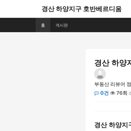
경산 하양지구 호반베르디움
홈
게시판
경산 하양지
부동산 리뷰어 
0건
76회
경산 하양지