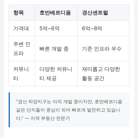
항목
호반베르디움
경산센트럴
가격대
5억~6억
6억~8억
주변 인
빠른 개발 중
기존 인프라 우수
프라
커뮤니
다양한 커뮤니
재미롭고 다양한
티
티 제공
활동 공간
"경산 하양지구는 아직 개발 중이지만, 호반베르디움
같은 단지들이 중심이 되어 빠르게 발전하고 있습니
다." — 지역 부동산 전문가