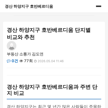
경산 하양지구 호반베르디움
홈
경산 하양지구 호반베르디움 단지별
게시판
비교와 추천
부동산 소통가 김도연
0건
77회
2026.05.04 11:46
경산 하양지구 호반베르디움과 주변 단
지 비교
경산 하양지구는 최근 몇 년간 많은 사람들이 주목하